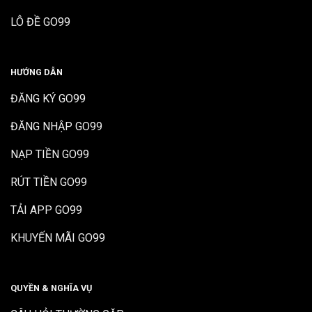
LÔ ĐỀ GO99
HƯỚNG DẪN
ĐĂNG KÝ GO99
ĐĂNG NHẬP GO99
NẠP TIỀN GO99
RÚT TIỀN GO99
TẢI APP GO99
KHUYẾN MÃI GO99
QUYỀN & NGHĨA VỤ