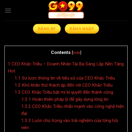
Bỏ
qua
nội
dung
ĐĂNG KÝ
ĐĂNG NHẬP
Contents
[
hide
]
1
CEO Khắc Triều – Doanh Nhân Tài Ba Sáng Lập Nền Tảng
Hot
1.1
Sơ lược thông tin về tiểu sử của CEO Khắc Triều
1.2
Khó khăn thử thách ập đến với CEO Khắc Triều
1.3
CEO Khắc Triều bật mí bí quyết đến thành công
1.3.1
Hoàn thiện pháp lý để gây dựng lòng tin
1.3.2
CEO Khắc Triều nhấn mạnh vào công nghệ hiện
đại
1.3.3
Luôn chú trọng vào trải nghiệm của từng hội
viên