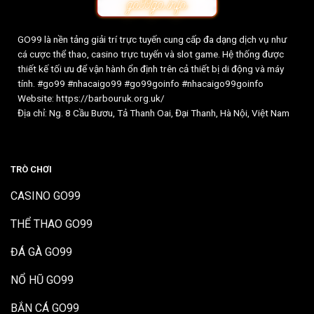
GO99
là nền tảng giải trí trực tuyến cung cấp đa dạng dịch vụ như
cá cược thể thao, casino trực tuyến và slot game. Hệ thống được
thiết kế tối ưu để vận hành ổn định trên cả thiết bị di động và máy
tính. #go99 #nhacaigo99 #go99goinfo #nhacaigo99goinfo
Website:
https://barbouruk.org.uk/
Địa chỉ: Ng. 8 Cầu Bươu, Tả Thanh Oai, Đại Thanh, Hà Nội, Việt Nam
TRÒ CHƠI
CASINO GO99
THỂ THAO GO99
ĐÁ GÀ GO99
NỔ HŨ GO99
BẮN CÁ GO99