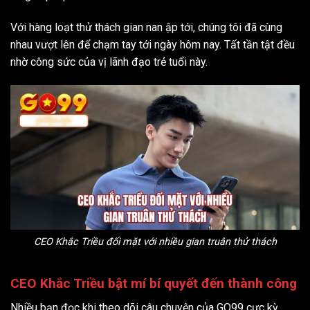
Với hàng loạt thử thách gian nan ập tới, chúng tôi đã cùng
nhau vượt lên để chạm tay tới ngày hôm nay. Tất tần tật đều
nhờ công sức của vị lãnh đạo trẻ tuổi này.
CEO Khắc Triều đối mặt với nhiều gian truân thử thách
CEO Khắc Triều bật mí bí quyết đến thành công
Nhiều bạn đọc khi theo dõi câu chuyện của GO99 cực kỳ