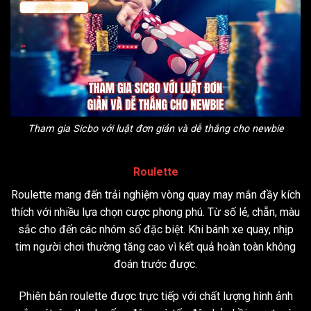
Tham gia Sicbo với luật đơn giản và dễ thắng cho newbie
Roulette
Roulette mang đến trải nghiệm vòng quay may mắn đầy kích
thích với nhiều lựa chọn cược phong phú. Từ số lẻ, chẵn, màu
sắc cho đến các nhóm số đặc biệt. Khi bánh xe quay, nhịp
tim người chơi thường tăng cao vì kết quả hoàn toàn không
đoán trước được.
Phiên bản roulette được trực tiếp với chất lượng hình ảnh