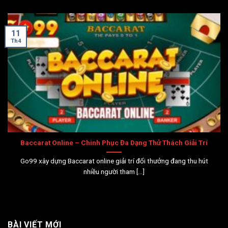
11
Th4
Baccarat Online – Chinh Phục Đa Dạng Thử Thách Giải Trí
Go99 xây dựng Baccarat online giải trí đổi thưởng đang thu hút
nhiều người tham [...]
BÀI VIẾT MỚI