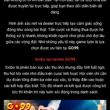
được truyền tải trực tiếp, giúp bạn theo dõi diễn biến dễ
dàng.
Hình ảnh sắc nét và dealer trực tiếp tạo cảm giác sống
động như sòng bài thật. Tiền cược và thắng thua được hệ
thống xử lý nhanh, không khiến người chơi phải chờ đợi lâu
giữa các vòng đặt. Nhờ những yếu tố này, game luôn là lựa
chọn được ưu tiên tại
GO99
.
Sicbo tại casino GO99
Sicbo là phiên bản xúc xắc thu nhỏ nhưng đầy tính bất ngờ,
thu hút hội viên nhờ điều kiện cược linh hoạt. Hội viên chỉ cần
dự đoán tổng điểm ba viên xúc xắc, từ thấp đến cao hoặc
các kết hợp đặc biệt. Tốc độ nhanh và kết quả được công bố
tức thì khiến trò này luôn sôi động trong danh sách.