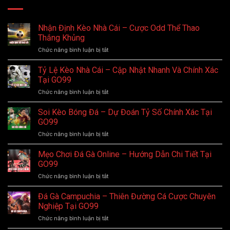
Nhận Định Kèo Nhà Cái – Cược Odd Thể Thao
Thắng Khủng
ở
Chức năng bình luận bị tắt
Nhận
Định
Tỷ Lệ Kèo Nhà Cái – Cập Nhật Nhanh Và Chính Xác
Kèo
Tại GO99
Nhà
ở
Chức năng bình luận bị tắt
Cái
Tỷ
–
Lệ
Soi Kèo Bóng Đá – Dự Đoán Tỷ Số Chính Xác Tại
Cược
Kèo
Odd
GO99
Nhà
Thể
ở
Chức năng bình luận bị tắt
Cái
Thao
Soi
–
Thắng
Kèo
Mẹo Chơi Đá Gà Online – Hướng Dẫn Chi Tiết Tại
Cập
Khủng
Bóng
Nhật
GO99
Đá
Nhanh
ở
Chức năng bình luận bị tắt
–
Và
Mẹo
Dự
Chính
Chơi
Đá Gà Campuchia – Thiên Đường Cá Cược Chuyên
Đoán
Xác
Đá
Tỷ
Nghiệp Tại GO99
Tại
Gà
Số
GO99
ở
Chức năng bình luận bị tắt
Online
Chính
Đá
–
Xác