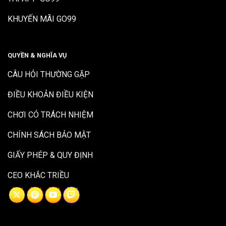
KHUYẾN MÃI GO99
QUYỀN & NGHĨA VỤ
CÂU HỎI THƯỜNG GẶP
ĐIỀU KHOẢN ĐIỀU KIỆN
CHƠI CÓ TRÁCH NHIỆM
CHÍNH SÁCH BẢO MẬT
GIẤY PHÉP & QUY ĐỊNH
CEO KHẮC TRIỀU