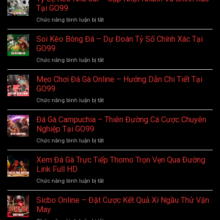
Kèo
Tại GO99
Nhà
ở
Chức năng bình luận bị tắt
Cái
Tỷ
–
Lệ
Soi Kèo Bóng Đá – Dự Đoán Tỷ Số Chính Xác Tại
Cược
Kèo
Odd
GO99
Nhà
Thể
ở
Chức năng bình luận bị tắt
Cái
Thao
Soi
–
Thắng
Kèo
Mẹo Chơi Đá Gà Online – Hướng Dẫn Chi Tiết Tại
Cập
Khủng
Bóng
Nhật
GO99
Đá
Nhanh
ở
Chức năng bình luận bị tắt
–
Và
Mẹo
Dự
Chính
Chơi
Đá Gà Campuchia – Thiên Đường Cá Cược Chuyên
Đoán
Xác
Đá
Tỷ
Nghiệp Tại GO99
Tại
Gà
Số
GO99
ở
Chức năng bình luận bị tắt
Online
Chính
Đá
–
Xác
Gà
Xem Đá Gà Trực Tiếp Thomo Trọn Vẹn Qua Đường
Hướng
Tại
Campuchia
Dẫn
Link Full HD
GO99
–
Chi
ở
Chức năng bình luận bị tắt
Thiên
Tiết
Xem
Đường
Tại
Đá
Sicbo Online – Đặt Cược Kết Quả Xí Ngầu Thử Vận
Cá
GO99
Gà
Cược
May
Trực
Chuyên