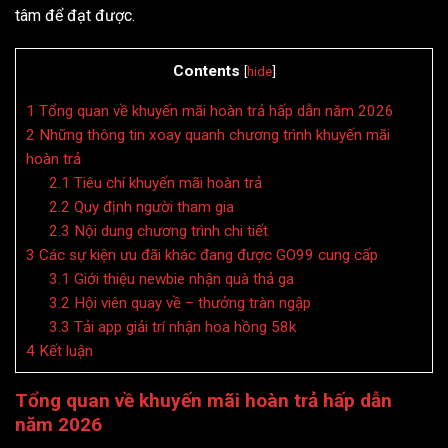
tâm để đạt được.
Contents
[
hide
]
1
Tổng quan về khuyến mãi hoàn trả hấp dẫn năm 2026
2
Những thông tin xoay quanh chương trình khuyến mãi
hoàn trả
2.1
Tiêu chí khuyến mãi hoàn trả
2.2
Quy định người tham gia
2.3
Nội dung chương trình chi tiết
3
Các sự kiện ưu đãi khác đang được GO99 cung cấp
3.1
Giới thiệu newbie nhận quà thả ga
3.2
Hội viên quay về – thưởng tràn ngập
3.3
Tải app giải trí nhận hoa hồng 58k
4
Kết luận
Tổng quan về khuyến mãi hoàn trả hấp dẫn
năm 2026