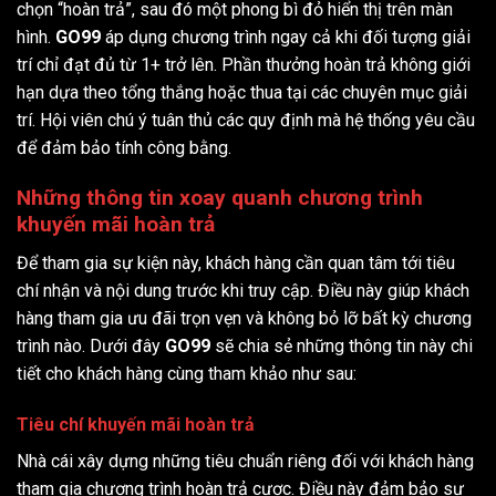
chọn “hoàn trả”, sau đó một phong bì đỏ hiển thị trên màn
hình.
GO99
áp dụng chương trình ngay cả khi đối tượng giải
trí chỉ đạt đủ từ 1+ trở lên. Phần thưởng hoàn trả không giới
hạn dựa theo tổng thắng hoặc thua tại các chuyên mục giải
trí. Hội viên chú ý tuân thủ các quy định mà hệ thống yêu cầu
để đảm bảo tính công bằng.
Những thông tin xoay quanh chương trình
khuyến mãi hoàn trả
Để tham gia sự kiện này, khách hàng cần quan tâm tới tiêu
chí nhận và nội dung trước khi truy cập. Điều này giúp khách
hàng tham gia ưu đãi trọn vẹn và không bỏ lỡ bất kỳ chương
trình nào. Dưới đây
GO99
sẽ chia sẻ những thông tin này chi
tiết cho khách hàng cùng tham khảo như sau:
Tiêu chí khuyến mãi hoàn trả
Nhà cái xây dựng những tiêu chuẩn riêng đối với khách hàng
tham gia chương trình hoàn trả cược. Điều này đảm bảo sự