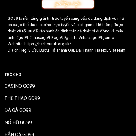
Độ
GO99
là nền tảng giải trí trực tuyến cung cấp đa dạng dịch vụ như
cá cược thể thao, casino trực tuyến và slot game. Hệ thống được
thiết kế tối ưu để vận hành ổn định trên cả thiết bị di động và máy
tính. #go99 #nhacaigo99 #go99goinfo #nhacaigo99goinfo
Website:
https://barbouruk.org.uk/
Địa chỉ: Ng. 8 Cầu Bươu, Tả Thanh Oai, Đại Thanh, Hà Nội, Việt Nam
TRÒ CHƠI
CASINO GO99
THỂ THAO GO99
ĐÁ GÀ GO99
NỔ HŨ GO99
BẮN CÁ GO99