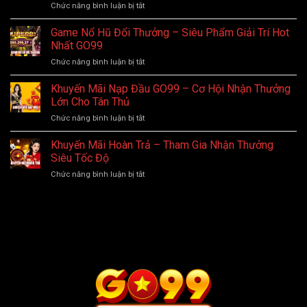
ở
Chức năng bình luận bị tắt
|
Đại
Tải
Sân
Dương
App
Game Nổ Hũ Đổi Thưởng – Siêu Phẩm Giải Trí Hot
Chơi
GO99
Nổ
Uy
Nhất GO99
Hũ
Tín
ở
Chức năng bình luận bị tắt
Tại
Chất
Game
GO99
Lượng
Nổ
Khuyến Mãi Nạp Đầu GO99 – Cơ Hội Nhận Thưởng
Và
Toàn
Hũ
Hướng
Lớn Cho Tân Thủ
Cầu
Đổi
Dẫn
ở
Chức năng bình luận bị tắt
Thưởng
Thực
Khuyến
–
Hiện
Mãi
Khuyến Mãi Hoàn Trả – Tham Gia Nhận Thưởng
Siêu
Cụ
Nạp
Phẩm
Siêu Tốc Độ
Thể
Đầu
Giải
ở
Chức năng bình luận bị tắt
GO99
Trí
Khuyến
–
Hot
Mãi
Cơ
Nhất
Hoàn
Hội
GO99
Trả
Nhận
–
Thưởng
Tham
Lớn
Gia
Cho
Nhận
Tân
Thưởng
Thủ
Siêu
Tốc