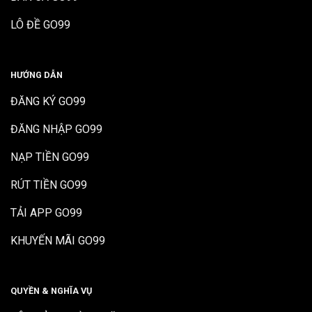
LÔ ĐỀ GO99
HƯỚNG DẪN
ĐĂNG KÝ GO99
ĐĂNG NHẬP GO99
NẠP TIỀN GO99
RÚT TIỀN GO99
TẢI APP GO99
KHUYẾN MÃI GO99
QUYỀN & NGHĨA VỤ