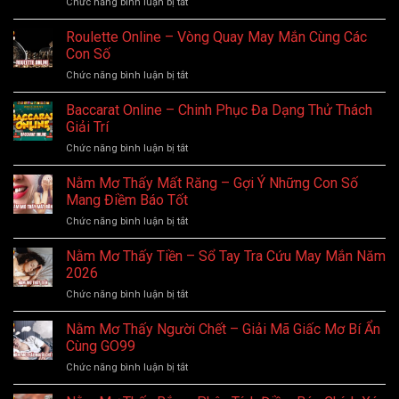
ở
Chức năng bình luận bị tắt
Tiếp
Nghiệp
Sicbo
Thomo
Tại
Online
Roulette Online – Vòng Quay May Mắn Cùng Các
Trọn
GO99
–
Vẹn
Con Số
Đặt
Qua
ở
Chức năng bình luận bị tắt
Cược
Đường
Roulette
Kết
Link
Online
Baccarat Online – Chinh Phục Đa Dạng Thử Thách
Quả
Full
–
Xí
Giải Trí
HD
Vòng
Ngầu
ở
Chức năng bình luận bị tắt
Quay
Thử
Baccarat
May
Vận
Online
Nằm Mơ Thấy Mất Răng – Gợi Ý Những Con Số
Mắn
May
–
Cùng
Mang Điềm Báo Tốt
Chinh
Các
ở
Chức năng bình luận bị tắt
Phục
Con
Nằm
Đa
Số
Mơ
Nằm Mơ Thấy Tiền – Sổ Tay Tra Cứu May Mắn Năm
Dạng
Thấy
Thử
2026
Mất
Thách
ở
Chức năng bình luận bị tắt
Răng
Giải
Nằm
–
Trí
Mơ
Nằm Mơ Thấy Người Chết – Giải Mã Giấc Mơ Bí Ẩn
Gợi
Thấy
Ý
Cùng GO99
Tiền
Những
ở
Chức năng bình luận bị tắt
–
Con
Nằm
Sổ
Số
Mơ