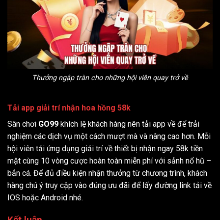
Thưởng ngập tràn cho những hội viên quay trở về
Tải app giải trí nhận hoa hồng 58k
Sân chơi
GO99
khích lệ khách hàng nên tải app về để trải
nghiệm các dịch vụ một cách mượt mà và nâng cao hơn. Mỗi
hội viên tải ứng dụng giải trí về thiết bị nhận ngay 58k tiền
mặt cùng 10 vòng cược hoàn toàn miễn phí với sảnh nổ hũ –
bắn cá. Để đủ điều kiện nhận thưởng từ chương trình, khách
hàng chú ý truy cập vào đúng ưu đãi để lấy đường link tải về
IOS hoặc Android nhé.
Kết luận