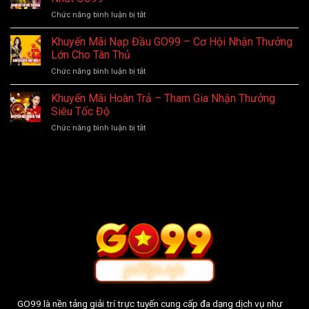
Hũ
Tín
ở
Chức năng bình luận bị tắt
Tại
Chất
Game
GO99
Lượng
Nổ
Khuyến Mãi Nạp Đầu GO99 – Cơ Hội Nhận Thưởng
Và
Toàn
Hũ
Hướng
Lớn Cho Tân Thủ
Cầu
Đổi
Dẫn
ở
Chức năng bình luận bị tắt
Thưởng
Thực
Khuyến
–
Hiện
Mãi
Khuyến Mãi Hoàn Trả – Tham Gia Nhận Thưởng
Siêu
Cụ
Nạp
Phẩm
Siêu Tốc Độ
Thể
Đầu
Giải
ở
Chức năng bình luận bị tắt
GO99
Trí
Khuyến
–
Hot
Mãi
Cơ
Nhất
Hoàn
Hội
GO99
Trả
Nhận
–
Thưởng
Tham
Lớn
Gia
Cho
Nhận
Tân
Thưởng
Thủ
Siêu
Tốc
Độ
GO99
là nền tảng giải trí trực tuyến cung cấp đa dạng dịch vụ như