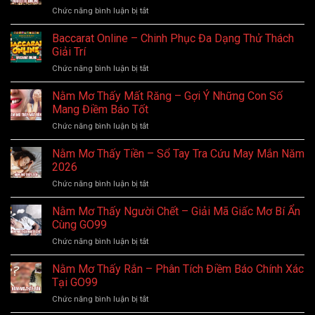
Đặt
Qua
ở
Chức năng bình luận bị tắt
Cược
Đường
Roulette
Kết
Link
Online
Baccarat Online – Chinh Phục Đa Dạng Thử Thách
Quả
Full
–
Xí
Giải Trí
HD
Vòng
Ngầu
ở
Chức năng bình luận bị tắt
Quay
Thử
Baccarat
May
Vận
Online
Nằm Mơ Thấy Mất Răng – Gợi Ý Những Con Số
Mắn
May
–
Cùng
Mang Điềm Báo Tốt
Chinh
Các
ở
Chức năng bình luận bị tắt
Phục
Con
Nằm
Đa
Số
Mơ
Nằm Mơ Thấy Tiền – Sổ Tay Tra Cứu May Mắn Năm
Dạng
Thấy
Thử
2026
Mất
Thách
ở
Chức năng bình luận bị tắt
Răng
Giải
Nằm
–
Trí
Mơ
Nằm Mơ Thấy Người Chết – Giải Mã Giấc Mơ Bí Ẩn
Gợi
Thấy
Ý
Cùng GO99
Tiền
Những
ở
Chức năng bình luận bị tắt
–
Con
Nằm
Sổ
Số
Mơ
Nằm Mơ Thấy Rắn – Phân Tích Điềm Báo Chính Xác
Tay
Mang
Thấy
Tra
Tại GO99
Điềm
Người
Cứu
Báo
ở
Chức năng bình luận bị tắt
Chết
May
Tốt
Nằm
–
Mắn