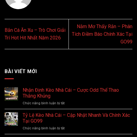
Nằm Mơ Thấy Rắn – Phân
Bắn Cá Ăn Xu – Trò Chơi Giải
Tích Điềm Báo Chính Xác Tại
Trí Hot Hit Nhất Năm 2026
GO99
BÀI VIẾT MỚI
Nhận Định Kèo Nhà Cái – Cược Odd Thể Thao
Thắng Khủng
ở
Chức năng bình luận bị tắt
Nhận
Định
Tỷ Lệ Kèo Nhà Cái – Cập Nhật Nhanh Và Chính Xác
Kèo
Tại GO99
Nhà
ở
Chức năng bình luận bị tắt
Cái
Tỷ
–