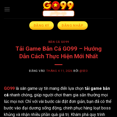
Bỏ
qua
nội
dung
ĐĂNG KÝ
ĐĂNG NHẬP
BẮN CÁ GO99
Tải Game Bắn Cá GO99 – Hướng
Dẫn Cách Thực Hiện Mới Nhất
ĐĂNG VÀO
THÁNG 4 11, 2026
BỞI
@SEO
GO99
là sân game uy tín mang đến lựa chọn
tải game bắn
cá
nhanh chóng, giúp người chơi tham gia săn thưởng mọi
lúc mọi nơi. Chỉ với vài bước cài đặt đơn giản, bạn đã có thể
bước vào đại dương sống động, chinh phục hàng loạt boss
khủng và nhận nhiều phần quà giá trị. Khám phá quy trình