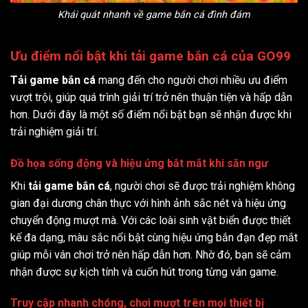
Khái quát nhanh về game bắn cá đình đám
Ưu điểm nổi bật khi tải game bắn cá của GO99
Tải game bắn cá
mang đến cho người chơi nhiều ưu điểm
vượt trội, giúp quá trình giải trí trở nên thuận tiện và hấp dẫn
hơn. Dưới đây là một số điểm nổi bật bạn sẽ nhận được khi
trải nghiệm giải trí.
Đồ họa sống động và hiệu ứng bắt mắt khi săn ngư
Khi
tải game bắn cá
, người chơi sẽ được trải nghiệm không
gian đại dương chân thực với hình ảnh sắc nét và hiệu ứng
chuyển động mượt mà. Với các loài sinh vật biển được thiết
kế đa dạng, màu sắc nổi bật cùng hiệu ứng bắn đạn đẹp mắt
giúp mỗi ván chơi trở nên hấp dẫn hơn. Nhờ đó, bạn sẽ cảm
nhận được sự kịch tính và cuốn hút trong từng ván game.
Truy cập nhanh chóng, chơi mượt trên mọi thiết bị