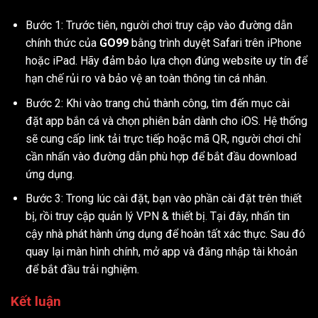
Bước 1: Trước tiên, người chơi truy cập vào đường dẫn
chính thức của
GO99
bằng trình duyệt Safari trên iPhone
hoặc iPad. Hãy đảm bảo lựa chọn đúng website uy tín để
hạn chế rủi ro và bảo vệ an toàn thông tin cá nhân.
Bước 2: Khi vào trang chủ thành công, tìm đến mục cài
đặt app bắn cá và chọn phiên bản dành cho iOS. Hệ thống
sẽ cung cấp link tải trực tiếp hoặc mã QR, người chơi chỉ
cần nhấn vào đường dẫn phù hợp để bắt đầu download
ứng dụng.
Bước 3: Trong lúc cài đặt, bạn vào phần cài đặt trên thiết
bị, rồi truy cập quản lý VPN & thiết bị. Tại đây, nhấn tin
cậy nhà phát hành ứng dụng để hoàn tất xác thực. Sau đó
quay lại màn hình chính, mở app và đăng nhập tài khoản
để bắt đầu trải nghiệm.
Kết luận