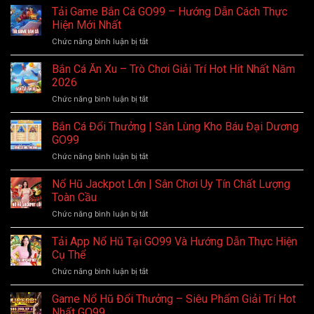
Mơ
Tải Game Bắn Cá GO99 – Hướng Dẫn Cách Thực
Giải
Năm
Thấy
Mã
Hiện Mới Nhất
2026
Rắn
Giấc
ở
Chức năng bình luận bị tắt
–
Mơ
Tải
Phân
Bí
Game
Bắn Cá Ăn Xu – Trò Chơi Giải Trí Hot Hit Nhất Năm
Tích
Ẩn
Bắn
Điềm
2026
Cùng
Cá
Báo
GO99
ở
Chức năng bình luận bị tắt
GO99
Chính
Bắn
–
Xác
Cá
Bắn Cá Đổi Thưởng | Săn Lùng Kho Báu Đại Dương
Hướng
Tại
Ăn
Dẫn
GO99
GO99
Xu
Cách
ở
Chức năng bình luận bị tắt
–
Thực
Bắn
Trò
Hiện
Cá
Nổ Hũ Jackpot Lớn | Sân Chơi Uy Tín Chất Lượng
Chơi
Mới
Đổi
Giải
Toàn Cầu
Nhất
Thưởng
Trí
ở
Chức năng bình luận bị tắt
|
Hot
Nổ
Săn
Hit
Hũ
Tải App Nổ Hũ Tại GO99 Và Hướng Dẫn Thực Hiện
Lùng
Nhất
Jackpot
Kho
Cụ Thể
Năm
Lớn
Báu
2026
ở
Chức năng bình luận bị tắt
|
Đại
Tải
Sân
Dương
App
Game Nổ Hũ Đổi Thưởng – Siêu Phẩm Giải Trí Hot
Chơi
GO99
Nổ
Uy
Nhất GO99