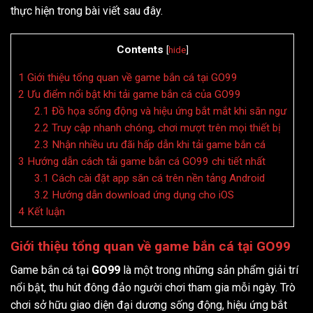
thực hiện trong bài viết sau đây.
Contents
[
hide
]
1
Giới thiệu tổng quan về game bắn cá tại GO99
2
Ưu điểm nổi bật khi tải game bắn cá của GO99
2.1
Đồ họa sống động và hiệu ứng bắt mắt khi săn ngư
2.2
Truy cập nhanh chóng, chơi mượt trên mọi thiết bị
2.3
Nhận nhiều ưu đãi hấp dẫn khi tải game bắn cá
3
Hướng dẫn cách tải game bắn cá GO99 chi tiết nhất
3.1
Cách cài đặt app săn cá trên nền tảng Android
3.2
Hướng dẫn download ứng dụng cho iOS
4
Kết luận
Giới thiệu tổng quan về game bắn cá tại GO99
Game bắn cá tại
GO99
là một trong những sản phẩm giải trí
nổi bật, thu hút đông đảo người chơi tham gia mỗi ngày. Trò
chơi sở hữu giao diện đại dương sống động, hiệu ứng bắt