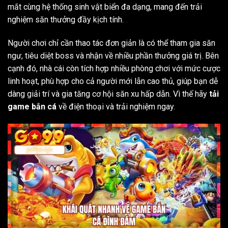
mắt cùng hệ thống sinh vật biển đa dạng, mang đến trải
nghiệm săn thưởng đầy kịch tính.
Người chơi chỉ cần thao tác đơn giản là có thể tham gia săn
ngư, tiêu diệt boss và nhận về nhiều phần thưởng giá trị. Bên
cạnh đó, nhà cái còn tích hợp nhiều phòng chơi với mức cược
linh hoạt, phù hợp cho cả người mới lẫn cao thủ, giúp bạn dễ
dàng giải trí và gia tăng cơ hội săn xu hấp dẫn. Vì thế hãy
tải
game bắn cá
về điện thoại và trải nghiệm ngay.